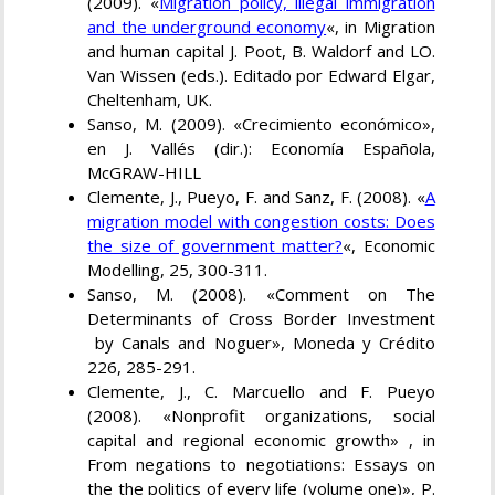
(2009). «
Migration policy, illegal immigration
and the underground economy
«, in Migration
and human capital J. Poot, B. Waldorf and LO.
Van Wissen (eds.). Editado por Edward Elgar,
Cheltenham, UK.
Sanso, M. (2009). «Crecimiento económico»,
en J. Vallés (dir.): Economía Española,
McGRAW-HILL
Clemente, J., Pueyo, F. and Sanz, F. (2008). «
A
migration model with congestion costs: Does
the size of government matter?
«, Economic
Modelling, 25, 300-311.
Sanso, M. (2008). «Comment on The
Determinants of Cross Border Investment
by Canals and Noguer», Moneda y Crédito
226, 285-291.
Clemente, J., C. Marcuello and F. Pueyo
(2008). «Nonprofit organizations, social
capital and regional economic growth» , in
From negations to negotiations: Essays on
the the politics of every life (volume one)», P.