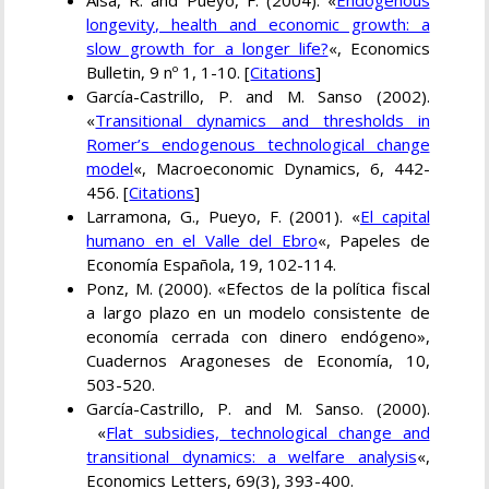
Aísa, R. and Pueyo, F. (2004). «
Endogenous
longevity, health and economic growth: a
slow growth for a longer life?
«, Economics
Bulletin, 9 nº 1, 1-10. [
Citations
]
García-Castrillo, P. and M. Sanso (2002).
«
Transitional dynamics and thresholds in
Romer’s endogenous technological change
model
«, Macroeconomic Dynamics, 6, 442-
456. [
Citations
]
Larramona, G., Pueyo, F. (2001). «
El capital
humano en el Valle del Ebro
«, Papeles de
Economía Española, 19, 102-114.
Ponz, M. (2000). «Efectos de la política fiscal
a largo plazo en un modelo consistente de
economía cerrada con dinero endógeno»,
Cuadernos Aragoneses de Economía, 10,
503-520.
García-Castrillo, P. and M. Sanso. (2000).
«
Flat subsidies, technological change and
transitional dynamics: a welfare analysis
«,
Economics Letters, 69(3), 393-400.