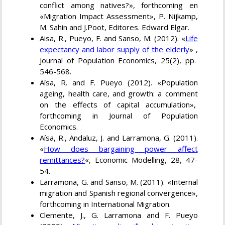
conflict among natives?», forthcoming en
«Migration Impact Assessment», P. Nijkamp,
M. Sahin and J.Poot, Editores. Edward Elgar.
Aisa, R., Pueyo, F. and Sanso, M. (2012). «
Life
expectancy and labor supply of the elderly
» ,
Journal of Population Economics, 25(2), pp.
546-568.
Aísa, R. and F. Pueyo (2012). «Population
ageing, health care, and growth: a comment
on the effects of capital accumulation»,
forthcoming in Journal of Population
Economics.
Aísa, R., Andaluz, J. and Larramona, G. (2011).
«
How does bargaining power affect
remittances?
«, Economic Modelling, 28, 47-
54.
Larramona, G. and Sanso, M. (2011). «Internal
migration and Spanish regional convergence»,
forthcoming in International Migration.
Clemente, J., G. Larramona and F. Pueyo